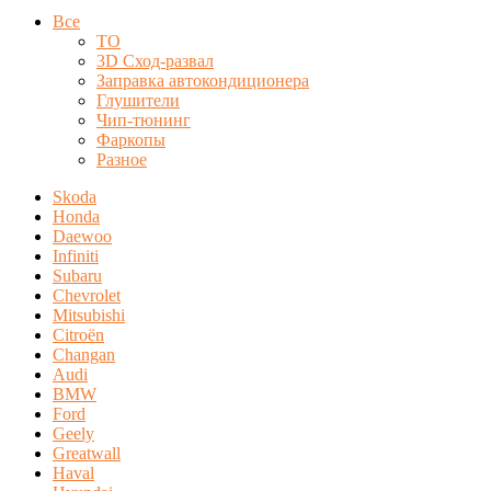
Все
ТО
3D Сход-развал
Заправка автокондиционера
Глушители
Чип-тюнинг
Фаркопы
Разное
Skoda
Honda
Daewoo
Infiniti
Subaru
Chevrolet
Mitsubishi
Citroën
Changan
Audi
BMW
Ford
Geely
Greatwall
Haval