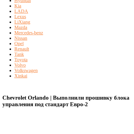
Hyundai
Kia
LADA
Lexus
LiXiang
Mazda
Mercedes-benz
Nissan
Opel
Renault
Tank
Toyota
Volvo
Volkswagen
Xinkai
Chevrolet Orlando | Выполнили прошивку блока
управления под стандарт Евро-2