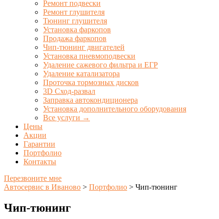
Ремонт подвески
Ремонт глушителя
Тюнинг глушителя
Установка фаркопов
Продажа фаркопов
Чип-тюнинг двигателей
Установка пневмоподвески
Удаление сажевого фильтра и ЕГР
Удаление катализатора
Проточка тормозных дисков
3D Сход-развал
Заправка автокондиционера
Установка дополнительного оборудования
Все услуги →
Цены
Акции
Гарантии
Портфолио
Контакты
Перезвоните мне
Автосервис в Иваново
>
Портфолио
>
Чип-тюнинг
Чип-тюнинг