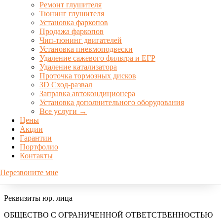
Ремонт глушителя
Тюнинг глушителя
Установка фаркопов
Продажа фаркопов
Чип-тюнинг двигателей
Установка пневмоподвески
Удаление сажевого фильтра и ЕГР
Удаление катализатора
Проточка тормозных дисков
3D Сход-развал
Заправка автокондиционера
Установка дополнительного оборудования
Компания
Все услуги →
Цены
Специализация
Акции
Сертификаты
Гарантии
Цены
Портфолио
Акции
Контакты
Портфолио
Видео
Перезвоните мне
Контакты
Реквизиты юр. лица
ОБЩЕСТВО С ОГРАНИЧЕННОЙ ОТВЕТСТВЕННОСТЬЮ