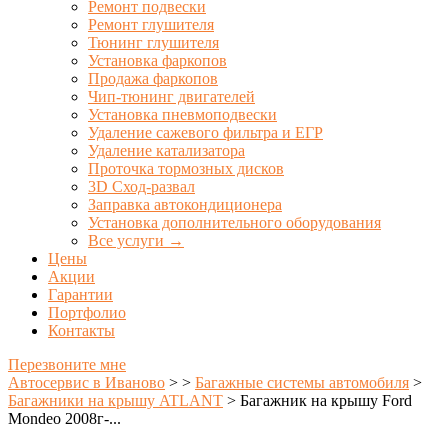
Ремонт подвески
Ремонт глушителя
Тюнинг глушителя
Установка фаркопов
Продажа фаркопов
Чип-тюнинг двигателей
Установка пневмоподвески
Удаление сажевого фильтра и ЕГР
Удаление катализатора
Проточка тормозных дисков
3D Сход-развал
Заправка автокондиционера
Установка дополнительного оборудования
Все услуги →
Цены
Акции
Гарантии
Портфолио
Контакты
Перезвоните мне
Автосервис в Иваново
>
>
Багажные системы автомобиля
>
Багажники на крышу ATLANT
>
Багажник на крышу Ford
Mondeo 2008г-...