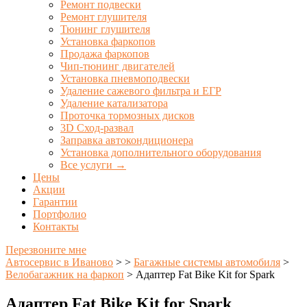
Ремонт подвески
Ремонт глушителя
Тюнинг глушителя
Установка фаркопов
Продажа фаркопов
Чип-тюнинг двигателей
Установка пневмоподвески
Удаление сажевого фильтра и ЕГР
Удаление катализатора
Проточка тормозных дисков
3D Сход-развал
Заправка автокондиционера
Установка дополнительного оборудования
Все услуги →
Цены
Акции
Гарантии
Портфолио
Контакты
Перезвоните мне
Автосервис в Иваново
>
>
Багажные системы автомобиля
>
Велобагажник на фаркоп
>
Адаптер Fat Bike Kit for Spark
Адаптер Fat Bike Kit for Spark